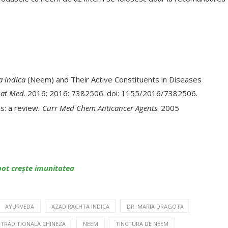
a indica
(Neem) and Their Active Constituents in Diseases
nat Med
. 2016; 2016: 7382506. doi: 1155/2016/7382506.
s: a review
.
Curr Med Chem Anticancer Agents
. 2005
pot crește imunitatea
AYURVEDA
AZADIRACHTA INDICA
DR. MARIA DRAGOTA
 TRADITIONALA CHINEZA
NEEM
TINCTURA DE NEEM