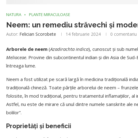
NATURA
PLANTE MIRACULOASE
Neem: un remediu străvechi și mode
Autor:
Felician Scorobete
14 februarie 2024
0 comentariu
Arborele de neem
(
Azadirachta indica
), cunoscut și sub numel
Meliaceae
. Provine din subcontinentul indian și din Asia de Sud-E
întreaga lume.
Neem a fost utilizat pe scară largă în medicina tradițională ind
tradițională chineză. Toate părțile arborelui de neem – frunzele, 
folosite, în mod tradițional, pentru tratamentul inflamațiilor, al inf
Astfel, nu este de mirare că unul dintre numele sanskrite ale 
bolilor”.
Proprietăți și beneficii