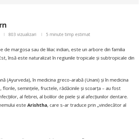
rn
803
vizualizari
5 minute timp estimat
e de margosa sau de liliac indian, este un arbore din familia
st, însă este naturalizat în regiunile tropicale și subtropicale din
iană (Ayurveda), în medicina greco-arabă (Unani) și în medicina
florile, semințele, fructele, rădăcinile și scoarța – au fost
ecțiilor, al febrei, al bolilor de piele și al afecțiunilor dentare.
neemului este
Arishtha
, care s-ar traduce prin „vindecător al