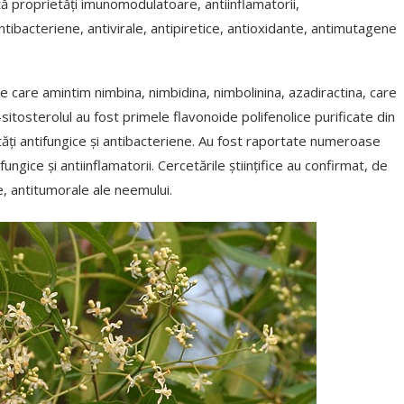
ă proprietăți imunomodulatoare, antiinflamatorii,
ntibacteriene, antivirale, antipiretice, antioxidante, antimutagene
e care amintim nimbina, nimbidina, nimbolinina, azadiractina, care
-sitosterolul au fost primele flavonoide polifenolice purificate din
ăți antifungice și antibacteriene. Au fost raportate numeroase
fungice și antiinflamatorii. Cercetările științifice au confirmat, de
te, antitumorale ale neemului.