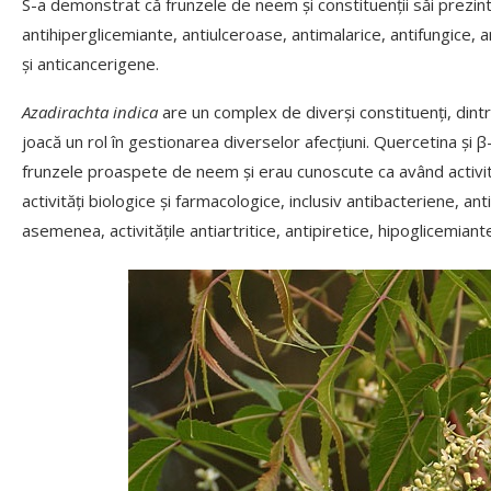
S-a demonstrat că frunzele de neem și constituenții săi prezint
antihiperglicemiante, antiulceroase, antimalarice, antifungice, a
și anticancerigene.
Azadirachta indica
are un complex de diverși constituenți, dintr
joacă un rol în gestionarea diverselor afecțiuni. Quercetina și β
frunzele proaspete de neem și erau cunoscute ca având activit
activități biologice și farmacologice, inclusiv antibacteriene, anti
asemenea, activitățile antiartritice, antipiretice, hipoglicemian