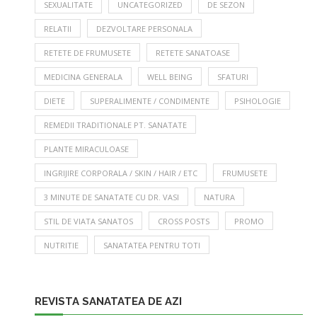
SEXUALITATE
UNCATEGORIZED
DE SEZON
RELATII
DEZVOLTARE PERSONALA
RETETE DE FRUMUSETE
RETETE SANATOASE
MEDICINA GENERALA
WELL BEING
SFATURI
DIETE
SUPERALIMENTE / CONDIMENTE
PSIHOLOGIE
REMEDII TRADITIONALE PT. SANATATE
PLANTE MIRACULOASE
INGRIJIRE CORPORALA / SKIN / HAIR / ETC
FRUMUSETE
3 MINUTE DE SANATATE CU DR. VASI
NATURA
STIL DE VIATA SANATOS
CROSS POSTS
PROMO
NUTRITIE
SANATATEA PENTRU TOTI
REVISTA SANATATEA DE AZI