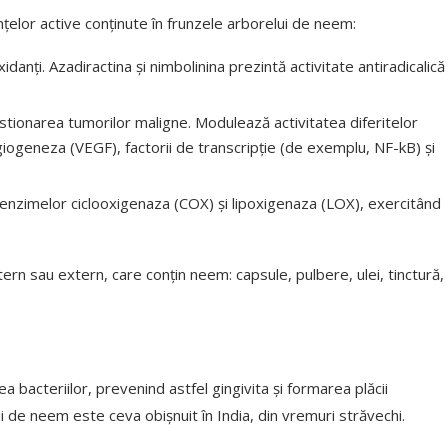
țelor active conținute în frunzele arborelui de neem:
idanți. Azadiractina și nimbolinina prezintă activitate antiradicalică
estionarea tumorilor maligne. Modulează activitatea diferitelor
geneza (VEGF), factorii de transcripție (de exemplu, NF-kB) și
 a enzimelor ciclooxigenaza (COX) și lipoxigenaza (LOX), exercitând
ern sau extern, care conțin neem: capsule, pulbere, ulei, tinctură,
 bacteriilor, prevenind astfel gingivita și formarea plăcii
 de neem este ceva obișnuit în India, din vremuri străvechi.