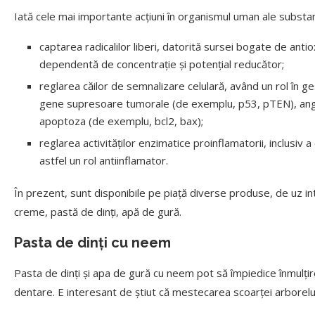
Iată cele mai importante acțiuni în organismul uman ale substan
captarea radicalilor liberi, datorită sursei bogate de antiox
dependentă de concentrație și potențial reducător;
reglarea căilor de semnalizare celulară, având un rol în g
gene supresoare tumorale (de exemplu, p53, pTEN), angio
apoptoza (de exemplu, bcl2, bax);
reglarea activităților enzimatice proinflamatorii, inclusiv
astfel un rol antiinflamator.
În prezent, sunt disponibile pe piață diverse produse, de uz int
creme, pastă de dinți, apă de gură.
Pasta de dinți cu neem
Pasta de dinți și apa de gură cu neem pot să împiedice înmulțirea
dentare. E interesant de știut că mestecarea scoarței arborelui