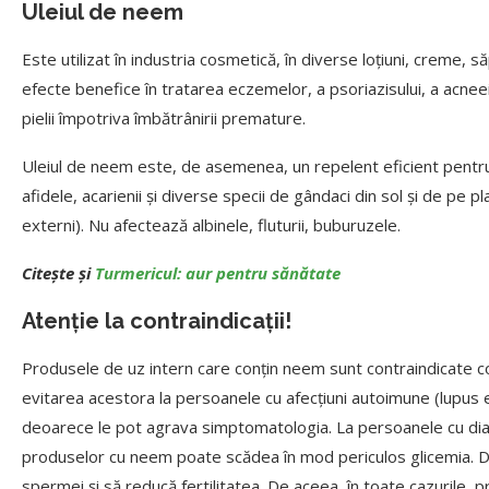
Uleiul de neem
Este utilizat în industria cosmetică, în diverse loțiuni, creme, 
efecte benefice în tratarea eczemelor, a psoriazisului, a acneei,
pielii împotriva îmbătrânirii premature.
Uleiul de neem este, de asemenea, un repelent eficient pentru 
afidele, acarienii și diverse specii de gândaci din sol și de pe p
externi). Nu afectează albinele, fluturii, buburuzele.
Citește și
Turmericul: aur pentru sănătate
Atenție la contraindicații!
Produsele de uz intern care conțin neem sunt contraindicate co
evitarea acestora la persoanele cu afecțiuni autoimune (lupus e
deoarece le pot agrava simptomatologia. La persoanele cu dia
produselor cu neem poate scădea în mod periculos glicemia. D
spermei și să reducă fertilitatea. De aceea, în toate cazurile