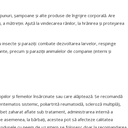
săpunuri, șampoane și alte produse de îngrijire corporală. Are
 a mătreței. Ajută la vindecarea rănilor, la hrănirea și protejarea
insecte și paraziți: combate dezvoltarea larvelor, respinge
lante, precum și paraziții animalelor de companie (interni și
piilor și femeilor însărcinate sau care alăptează. Se recomandă
ritematos sistemic, poliartrită reumatoidă, scleroză multiplă),
bet zaharat aflate sub tratament, administrarea internă a
e asemenea, la bărbați, acestea pot să afecteze calitatea
, produsele cu neem de uz intern se folosesc doar la recomandarea