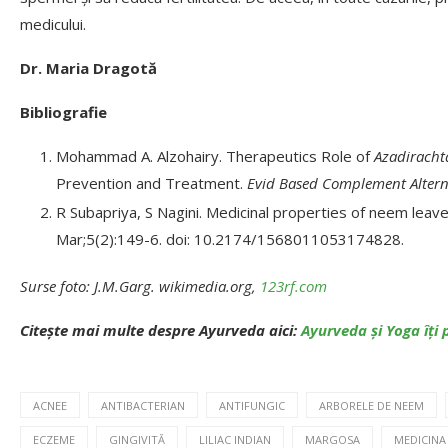
medicului.
Dr. Maria Dragotă
Bibliografie
Mohammad A. Alzohairy. Therapeutics Role of
Azadiracht
Prevention and Treatment.
Evid Based Complement Alter
R Subapriya, S Nagini. Medicinal properties of neem leave
Mar;5(2):149-6. doi: 10.2174/1568011053174828.
Surse foto: J.M.Garg. wikimedia.org,
123rf.com
Citește mai multe despre Ayurveda aici:
Ayurveda și Yoga îți 
ACNEE
ANTIBACTERIAN
ANTIFUNGIC
ARBORELE DE NEEM
ECZEME
GINGIVITĂ
LILIAC INDIAN
MARGOSA
MEDICINA