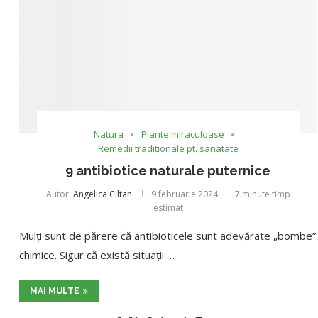
Natura
Plante miraculoase
Remedii traditionale pt. sanatate
9 antibiotice naturale puternice
Autor:
Angelica Ciltan
9 februarie 2024
7 minute timp
estimat
Mulți sunt de părere că antibioticele sunt adevărate „bombe”
chimice. Sigur că există situații …
MAI MULTE