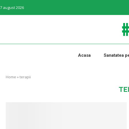
7 august 2026
Acasa
Sanatatea pe
Home
»
terapii
TE