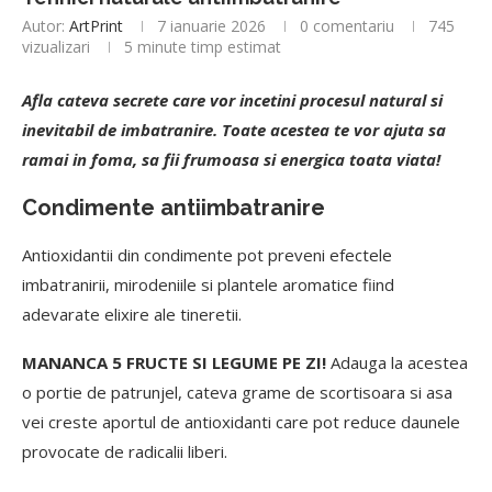
Autor:
ArtPrint
7 ianuarie 2026
0 comentariu
745
vizualizari
5 minute timp estimat
Afla cateva secrete care vor incetini procesul natural si
inevitabil de imbatranire. Toate acestea te vor ajuta sa
ramai in foma, sa fii frumoasa si energica toata viata!
Condimente antiimbatranire
Antioxidantii din condimente pot preveni efectele
imbatranirii, mirodeniile si plantele aromatice fiind
adevarate elixire ale tineretii.
MANANCA 5 FRUCTE SI LEGUME PE ZI!
Adauga la acestea
o portie de patrunjel, cateva grame de scortisoara si asa
vei creste aportul de antioxidanti care pot reduce daunele
provocate de radicalii liberi.