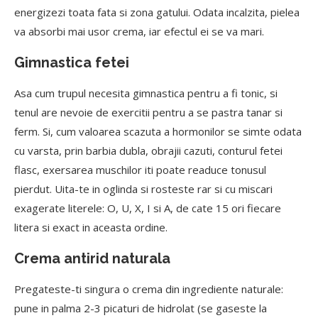
energizezi toata fata si zona gatului. Odata incalzita, pielea
va absorbi mai usor crema, iar efectul ei se va mari.
Gimnastica fetei
Asa cum trupul necesita gimnastica pentru a fi tonic, si
tenul are nevoie de exercitii pentru a se pastra tanar si
ferm. Si, cum valoarea scazuta a hormonilor se simte odata
cu varsta, prin barbia dubla, obrajii cazuti, conturul fetei
flasc, exersarea muschilor iti poate readuce tonusul
pierdut. Uita-te in oglinda si rosteste rar si cu miscari
exagerate literele: O, U, X, I si A, de cate 15 ori fiecare
litera si exact in aceasta ordine.
Crema antirid naturala
Pregateste-ti singura o crema din ingrediente naturale:
pune in palma 2-3 picaturi de hidrolat (se gaseste la