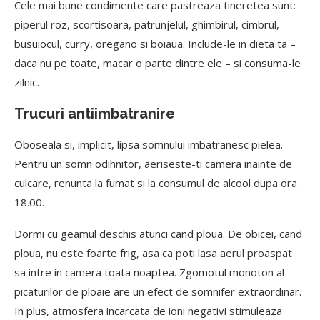
Cele mai bune condimente care pastreaza tineretea sunt:
piperul roz, scortisoara, patrunjelul, ghimbirul, cimbrul,
busuiocul, curry, oregano si boiaua. Include-le in dieta ta –
daca nu pe toate, macar o parte dintre ele – si consuma-le
zilnic.
Trucuri antiimbatranire
Oboseala si, implicit, lipsa somnului imbatranesc pielea.
Pentru un somn odihnitor, aeriseste-ti camera inainte de
culcare, renunta la fumat si la consumul de alcool dupa ora
18.00.
Dormi cu geamul deschis atunci cand ploua. De obicei, cand
ploua, nu este foarte frig, asa ca poti lasa aerul proaspat
sa intre in camera toata noaptea. Zgomotul monoton al
picaturilor de ploaie are un efect de somnifer extraordinar.
In plus, atmosfera incarcata de ioni negativi stimuleaza