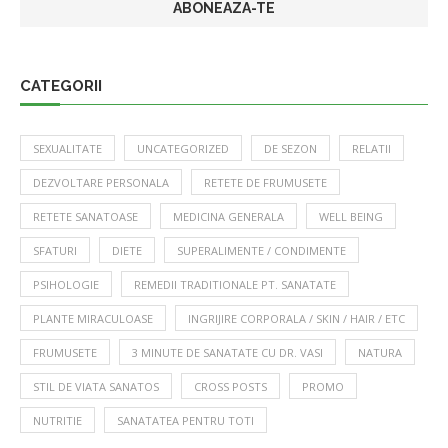
CATEGORII
SEXUALITATE
UNCATEGORIZED
DE SEZON
RELATII
DEZVOLTARE PERSONALA
RETETE DE FRUMUSETE
RETETE SANATOASE
MEDICINA GENERALA
WELL BEING
SFATURI
DIETE
SUPERALIMENTE / CONDIMENTE
PSIHOLOGIE
REMEDII TRADITIONALE PT. SANATATE
PLANTE MIRACULOASE
INGRIJIRE CORPORALA / SKIN / HAIR / ETC
FRUMUSETE
3 MINUTE DE SANATATE CU DR. VASI
NATURA
STIL DE VIATA SANATOS
CROSS POSTS
PROMO
NUTRITIE
SANATATEA PENTRU TOTI