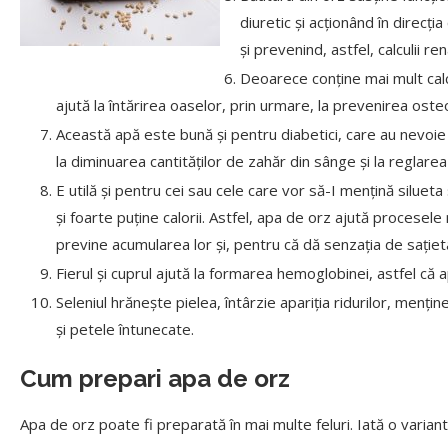
diuretic și acționând în direcți
și prevenind, astfel, calculii rena
Deoarece conține mai mult calc
ajută la întărirea oaselor, prin urmare, la prevenirea ost
Această apă este bună și pentru diabetici, care au nevoie d
la diminuarea cantităților de zahăr din sânge și la reglarea 
E utilă și pentru cei sau cele care vor să-I mențină silue
și foarte puține calorii. Astfel, apa de orz ajută procesele
previne acumularea lor și, pentru că dă senzația de sațiet
Fierul și cuprul ajută la formarea hemoglobinei, astfel că
Seleniul hrănește pielea, întârzie apariția ridurilor, menți
și petele întunecate.
Cum prepari apa de orz
Apa de orz poate fi preparată în mai multe feluri. Iată o variant