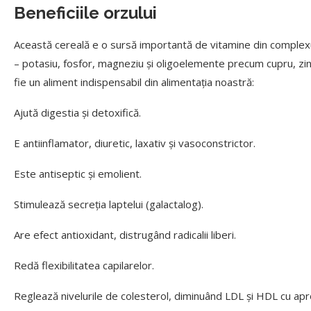
Beneficiile orzului
Această cereală e o sursă importantă de vitamine din complexul 
– potasiu, fosfor, magneziu și oligoelemente precum cupru, zinc, 
fie un aliment indispensabil din alimentația noastră:
Ajută digestia și detoxifică.
E antiinflamator, diuretic, laxativ și vasoconstrictor.
Este antiseptic și emolient.
Stimulează secreția laptelui (galactalog).
Are efect antioxidant, distrugând radicalii liberi.
Redă flexibilitatea capilarelor.
Reglează nivelurile de colesterol, diminuând LDL și HDL cu ap