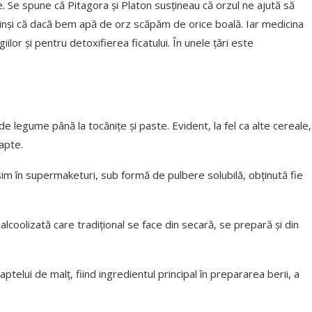
e. Se spune că Pitagora și Platon susțineau că orzul ne ajută să
vinși că dacă bem apă de orz scăpăm de orice boală. Iar medicina
iilor și pentru detoxifierea ficatului. În unele țări este
 legume până la tocănițe și paste. Evident, la fel ca alte cereale,
apte.
ăsim în supermaketuri, sub formă de pulbere solubilă, obținută fie
 alcoolizată care tradițional se face din secară, se prepară și din
laptelui de malț, fiind ingredientul principal în prepararea berii, a