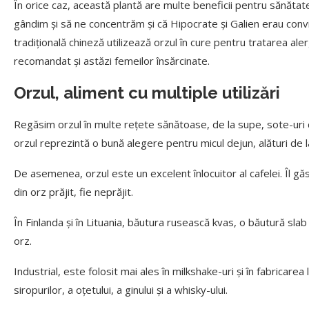
În orice caz, această plantă are multe beneficii pentru sănătat
gândim și să ne concentrăm și că Hipocrate și Galien erau con
tradițională chineză utilizează orzul în cure pentru tratarea alerg
recomandat și astăzi femeilor însărcinate.
Orzul, aliment cu multiple utilizări
Regăsim orzul în multe rețete sănătoase, de la supe, sote-uri de
orzul reprezintă o bună alegere pentru micul dejun, alături de l
De asemenea, orzul este un excelent înlocuitor al cafelei. Îl g
din orz prăjit, fie neprăjit.
În Finlanda și în Lituania, băutura rusească kvas, o băutură slab
orz.
Industrial, este folosit mai ales în milkshake-uri și în fabricarea 
siropurilor, a oțetului, a ginului și a whisky-ului.