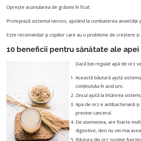
Oprește acumularea de grăsimi în ficat.
Protejează sistemul nervos, ajutând la combaterea anxietății și
Este recomandat și copiilor care au o probleme de creștere și
10 beneficii pentru sănătate ale apei
Dacă bei regulat apă de orz v
Această băutură ajută sistemul
conținutului în acid uric.
Zincul ajută la întărirea sistemu
Apa de orz e antibacteriană și c
previne cancerul.
De asemenea, are foarte multe 
digestive, deci nu vei mai avea 
Băutura din orz susține funcțion