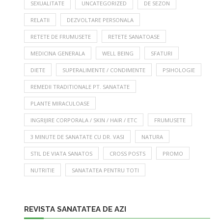
SEXUALITATE
UNCATEGORIZED
DE SEZON
RELATII
DEZVOLTARE PERSONALA
RETETE DE FRUMUSETE
RETETE SANATOASE
MEDICINA GENERALA
WELL BEING
SFATURI
DIETE
SUPERALIMENTE / CONDIMENTE
PSIHOLOGIE
REMEDII TRADITIONALE PT. SANATATE
PLANTE MIRACULOASE
INGRIJIRE CORPORALA / SKIN / HAIR / ETC
FRUMUSETE
3 MINUTE DE SANATATE CU DR. VASI
NATURA
STIL DE VIATA SANATOS
CROSS POSTS
PROMO
NUTRITIE
SANATATEA PENTRU TOTI
REVISTA SANATATEA DE AZI