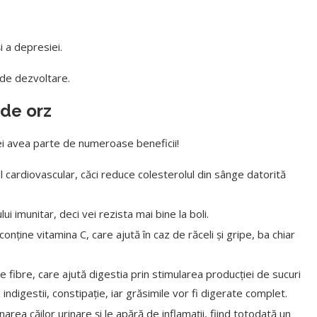
 a depresiei.
 de dezvoltare.
 de orz
ei avea parte de numeroase beneficii!
 cardiovascular, căci reduce colesterolul din sânge datorită
lui imunitar, deci vei rezista mai bine la boli.
onține vitamina C, care ajută în caz de răceli și gripe, ba chiar
fibre, care ajută digestia prin stimularea producției de sucuri
indigestii, constipație, iar grăsimile vor fi digerate complet.
area căilor urinare și le apără de inflamații, fiind totodată un