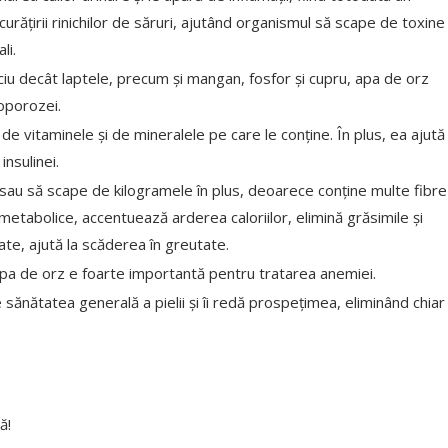
a curățirii rinichilor de săruri, ajutând organismul să scape de toxine
li.
iu decât laptele, precum și mangan, fosfor și cupru, apa de orz
eoporozei.
e vitaminele și de mineralele pe care le conține. În plus, ea ajută
insulinei.
ta sau să scape de kilogramele în plus, deoarece conține multe fibre
 metabolice, accentuează arderea caloriilor, elimină grăsimile și
ate, ajută la scăderea în greutate.
 apa de orz e foarte importantă pentru tratarea anemiei.
ne sănătatea generală a pielii și îi redă prospețimea, eliminând chiar
ă!