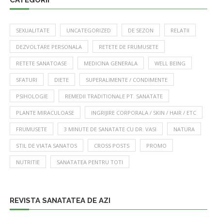
SEXUALITATE
UNCATEGORIZED
DE SEZON
RELATII
DEZVOLTARE PERSONALA
RETETE DE FRUMUSETE
RETETE SANATOASE
MEDICINA GENERALA
WELL BEING
SFATURI
DIETE
SUPERALIMENTE / CONDIMENTE
PSIHOLOGIE
REMEDII TRADITIONALE PT. SANATATE
PLANTE MIRACULOASE
INGRIJIRE CORPORALA / SKIN / HAIR / ETC
FRUMUSETE
3 MINUTE DE SANATATE CU DR. VASI
NATURA
STIL DE VIATA SANATOS
CROSS POSTS
PROMO
NUTRITIE
SANATATEA PENTRU TOTI
REVISTA SANATATEA DE AZI