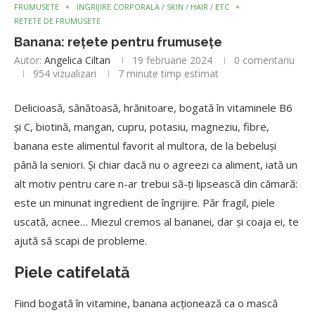
FRUMUSETE
INGRIJIRE CORPORALA / SKIN / HAIR / ETC
RETETE DE FRUMUSETE
Banana: rețete pentru frumusețe
Autor:
Angelica Ciltan
19 februarie 2024
0 comentariu
954
vizualizari
7 minute timp estimat
Delicioasă, sănătoasă, hrănitoare, bogată în vitaminele B6
și C, biotină, mangan, cupru, potasiu, magneziu, fibre,
banana este alimentul favorit al multora, de la bebeluși
până la seniori. Și chiar dacă nu o agreezi ca aliment, iată un
alt motiv pentru care n-ar trebui să-ți lipsească din cămară:
este un minunat ingredient de îngrijire. Păr fragil, piele
uscată, acnee… Miezul cremos al bananei, dar și coaja ei, te
ajută să scapi de probleme.
Piele catifelată
Fiind bogată în vitamine, banana acționează ca o mască