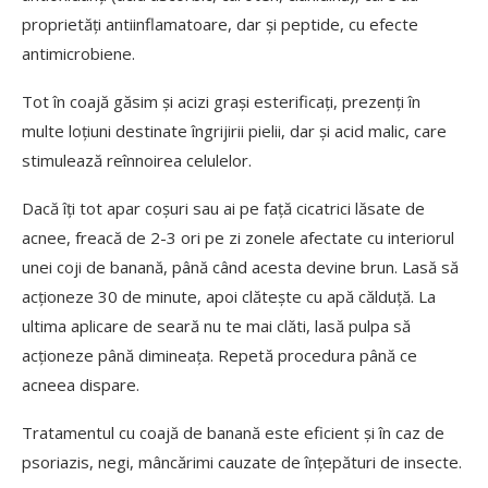
proprietăți antiinflamatoare, dar și peptide, cu efecte
antimicrobiene.
Tot în coajă găsim și acizi grași esterificați, prezenți în
multe loțiuni destinate îngrijirii pielii, dar și acid malic, care
stimulează reînnoirea celulelor.
Dacă îți tot apar coșuri sau ai pe față cicatrici lăsate de
acnee, freacă de 2-3 ori pe zi zonele afectate cu interiorul
unei coji de banană, până când acesta devine brun. Lasă să
acționeze 30 de minute, apoi clătește cu apă călduță. La
ultima aplicare de seară nu te mai clăti, lasă pulpa să
acționeze până dimineața. Repetă procedura până ce
acneea dispare.
Tratamentul cu coajă de banană este eficient și în caz de
psoriazis, negi, mâncărimi cauzate de înțepături de insecte.