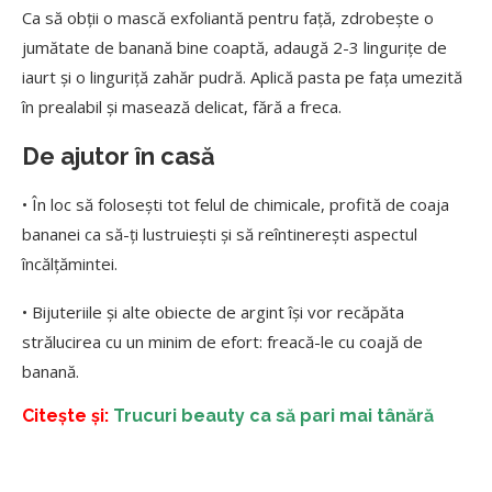
Ca să obții o mască exfoliantă pentru față, zdrobește o
jumătate de banană bine coaptă, adaugă 2-3 lingurițe de
iaurt și o linguriță zahăr pudră. Aplică pasta pe fața umezită
în prealabil și masează delicat, fără a freca.
De ajutor în casă
• În loc să folosești tot felul de chimicale, profită de coaja
bananei ca să-ți lustruiești și să reîntinerești aspectul
încălțămintei.
• Bijuteriile și alte obiecte de argint își vor recăpăta
strălucirea cu un minim de efort: freacă-le cu coajă de
banană.
Citește și:
Trucuri beauty ca să pari mai tânără