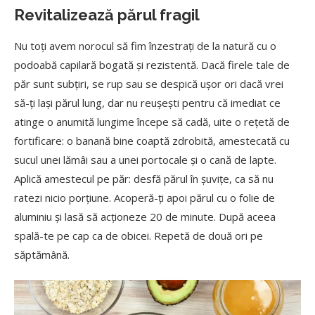
Revitalizează părul fragil
Nu toți avem norocul să fim înzestrați de la natură cu o
podoabă capilară bogată și rezistentă. Dacă firele tale de
păr sunt subțiri, se rup sau se despică ușor ori dacă vrei
să-ți lași părul lung, dar nu reușești pentru că imediat ce
atinge o anumită lungime începe să cadă, uite o rețetă de
fortificare: o banană bine coaptă zdrobită, amestecată cu
sucul unei lămâi sau a unei portocale și o cană de lapte.
Aplică amestecul pe păr: desfă părul în șuvițe, ca să nu
ratezi nicio porțiune. Acoperă-ți apoi părul cu o folie de
aluminiu și lasă să acționeze 20 de minute. După aceea
spală-te pe cap ca de obicei. Repetă de două ori pe
săptămână.