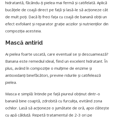
hidratantă, făcându-ți pielea mai fermă și catifelată. Aplică
bucățele de coajă direct pe față și lasă-le să acționeze cât
de mult poți. Dacă îți freci fața cu coajă de banană obții un
efect exfoliant și reparator grație acizilor și nutrienților din
compoziția acesteia.
Mască antirid
Ai pielea foarte uscată, care eventual se și descuamează?
Banana este remediul ideal, fiind un excelent hidratant. În
plus, având în compoziție o mulțime de enzime și
antioxidanți binefăcători, previne ridurile și catifelează
pielea.
Masca e simplă: întinde pe față piureul obținut dintr-o
banană bine coaptă, zdrobită cu furculița, evitând zona
ochilor. Lasă să acționeze o jumătate de oră, apoi clătește
cu apă călduță. Repetă tratamentul de 2-3 ori pe