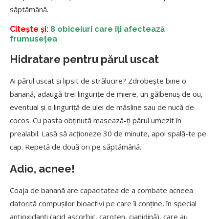
săptămână.
Citește și:
8 obiceiuri care îți afectează
frumusețea
Hidratare pentru părul uscat
Ai părul uscat și lipsit de strălucire? Zdrobește bine o
banană, adaugă trei lingurițe de miere, un gălbenuș de ou,
eventual și o linguriță de ulei de măsline sau de nucă de
cocos. Cu pasta obținută masează-ți părul umezit în
prealabil. Lasă să acționeze 30 de minute, apoi spală-te pe
cap. Repetă de două ori pe săptămână.
Adio, acnee!
Coaja de banană are capacitatea de a combate acneea
datorită compușilor bioactivi pe care îi conține, în special
antioxidanți (acid ascorbic, caroten, cianidină), care au