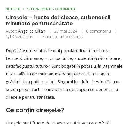
NUTRITIE
SUPERALIMENTE / CONDIMENTE
Cireșele – fructe delicioase, cu beneficii
minunate pentru sănătate
Autor:
Angelica Ciltan
27 mai 2024
0 comentariu
1,1K
vizualizari
7 minute timp estimat
După căpșuni, sunt cele mai populare fructe mici roșii.
Ferme și cărnoase, cu pulpa dulce, suculentă și răcoritoare,
satisfac gustul tuturor. Sunt bogate în potasiu, în vitaminele
B și C, alături de mulți antioxidanți puternici, nu conțin
grăsimi și au puține calorii. Singurul lor defect este că au un
sezon prea scurt. Te invităm să descoperi ce beneficii au
cireșele pentru sănătate.
Ce conțin cireșele?
Cireșele sunt fructe delicioase și nutritive, care oferă