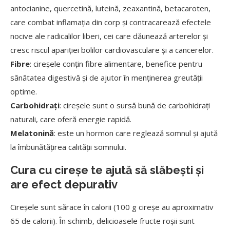
antocianine, quercetină, luteină, zeaxantină, betacaroten,
care combat inflamația din corp și contracarează efectele
nocive ale radicalilor liberi, cei care dăunează arterelor și
cresc riscul apariției bolilor cardiovasculare și a cancerelor.
Fibre
: cireșele conțin fibre alimentare, benefice pentru
sănătatea digestivă și de ajutor în menținerea greutății
optime.
Carbohidrați
: cireșele sunt o sursă bună de carbohidrați
naturali, care oferă energie rapidă.
Melatonină
: este un hormon care reglează somnul și ajută
la îmbunătățirea calității somnului.
Cura cu cireșe
te ajută să slăbești și
are efect depurativ
Cireșele sunt sărace în calorii (100 g cireșe au aproximativ
65 de calorii). În schimb, delicioasele fructe roșii sunt