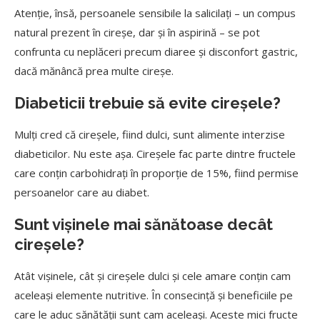
Atenție, însă, persoanele sensibile la salicilați – un compus
natural prezent în cireșe, dar și în aspirină – se pot
confrunta cu neplăceri precum diaree și disconfort gastric,
dacă mănâncă prea multe cireșe.
Diabeticii trebuie să evite cireșele?
Mulți cred că cireșele, fiind dulci, sunt alimente interzise
diabeticilor. Nu este așa. Cireșele fac parte dintre fructele
care conțin carbohidrați în proporție de 15%, fiind permise
persoanelor care au diabet.
Sunt vișinele mai sănătoase decât
cireșele?
Atât vișinele, cât și cireșele dulci și cele amare conțin cam
aceleași elemente nutritive. În consecință și beneficiile pe
care le aduc sănătății sunt cam aceleași. Aceste mici fructe