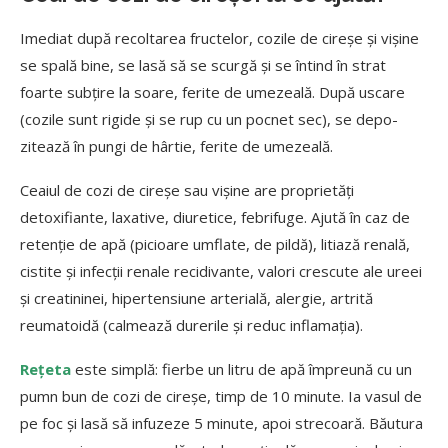
Imediat după recoltarea fructelor, cozile de cireșe și vișine
se spală bine, se lasă să se scurgă și se în­tind în strat
foarte subțire la soare, ferite de umezeală. După uscare
(cozile sunt ri­gide și se rup cu un pocnet sec), se depo­
zitează în pungi de hârtie, ferite de umezeală.
Ceaiul de cozi de cireșe sau vișine are proprietăți
detoxifiante, laxative, diuretice, febrifuge. Ajută în caz de
retenție de apă (picioare umflate, de pildă), litiază renală,
cistite și infecții renale recidivante, valori crescute ale ureei
și creatininei, hipertensiune arterială, alergie, artrită
reumatoidă (calmează durerile și reduc inflamația).
Rețeta
este simplă: fierbe un litru de apă împreună cu un
pumn bun de cozi de cireșe, timp de 10 minute. Ia vasul de
pe foc și lasă să infuzeze 5 minute, apoi strecoară. Băutura