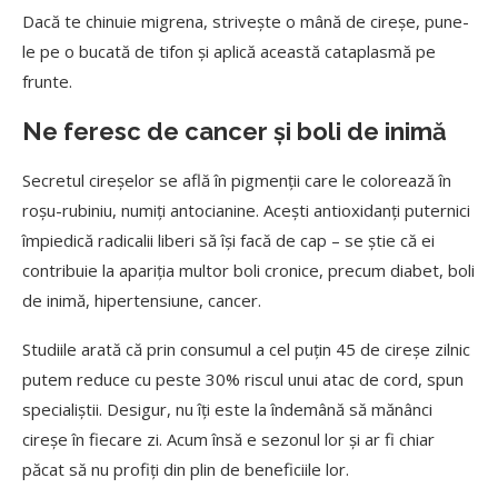
Dacă te chinuie migrena, strivește o mână de cireșe, pune-
le pe o bucată de tifon și aplică această cataplasmă pe
frunte.
Ne feresc de cancer și boli de inimă
Secretul cireșelor se află în pigmenții care le colorează în
roșu-rubiniu, numiți antocianine. Acești antioxidanți puternici
împiedică radicalii liberi să își facă de cap – se știe că ei
contribuie la apariția multor boli cronice, precum diabet, boli
de inimă, hipertensiune, cancer.
Studiile arată că prin consumul a cel puțin 45 de cireșe zilnic
putem reduce cu peste 30% riscul unui atac de cord, spun
specialiștii. Desigur, nu îți este la îndemână să mănânci
cireșe în fiecare zi. Acum însă e sezonul lor și ar fi chiar
păcat să nu profiți din plin de beneficiile lor.