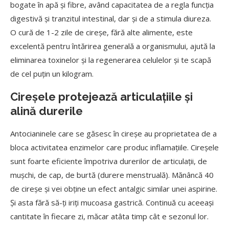
bogate în apă și fibre, având capacitatea de a regla funcția
digestivă și tranzitul intestinal, dar și de a stimula diureza.
O cură de 1-2 zile de cireșe, fără alte alimente, este
excelentă pentru întărirea generală a organismului, ajută la
eliminarea toxinelor și la regenerarea celulelor și te scapă
de cel puțin un kilogram.
Cireșele protejează articulațiile și
alină durerile
Antocianinele care se găsesc în cireșe au proprietatea de a
bloca activitatea enzimelor care produc inflamațiile. Cireșele
sunt foarte eficiente împotriva durerilor de articulații, de
mușchi, de cap, de burtă (durere menstruală). Mănâncă 40
de cireșe și vei obține un efect antalgic similar unei aspirine.
Și asta fără să-ți iriți mucoasa gastrică. Continuă cu aceeași
cantitate în fiecare zi, măcar atâta timp cât e sezonul lor.