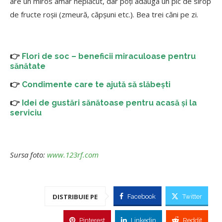
are un miros amar neplăcut, dar poți adăuga un pic de sirop
de fructe roșii (zmeură, căpșuni etc.). Bea trei căni pe zi.
👉
Flori de soc – beneficii miraculoase pentru
sănătate
👉
Condimente care te ajută să slăbești
👉
Idei de gustări sănătoase pentru acasă și la
serviciu
Sursa foto:
www.123rf.com
DISTRIBUIE PE
Facebook
Twitter
Pinterest
Linkedin
Reddit