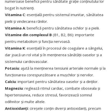
numeroase beneficii pentru sănătate grație conținutului lor
bogat în nutrienți.
Vitamina C
: esențială pentru sistemul imunitar, sănătatea
pielii și vindecarea rănilor.
Vitamina A
: benefică pentru sănătatea ochilor și a pielii.
Vitamine din complexul B
(B1, B2, B6): importante
pentru metabolism și funcția nervoasă.
Vitamina K
: esențială în procesul de coagulare a sângelui,
dar joacă un rol vital și în menținerea sănătății oaselor și a
sistemului cardiovascular.
Potasiu
: ajută la menținerea tensiunii arteriale normale și la
funcționarea corespunzătoare a mușchilor și nervilor.
Calciu
: important pentru sănătatea oaselor și a dinților.
Magneziu
: reglează ritmul cardiac, combate oboseala și
hipertensiunea, reduce stresul, favorizează somnul
odihnitor și multe altele.
Antioxidanți
: cireșele conțin diverși antioxidanți, precum