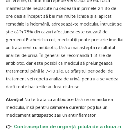
din vreme, cu atât mai repede vei scăpa de ea. Dacă
manifestările neplăcute nu cedează în primele 24-36 de
ore deși ai început să bei mai multe lichide și ai aplicat
remediile la îndemână, adresează-te medicului. Întrucât se
știe că în 75% din cazuri afecțiunea este cauzată de
germenul Escherichia coli, medicul îți poate prescrie imediat
un tratament cu antibiotic, fără a mai aștepta rezultatul
analizei de urină. În general se recomandă 1-3 zile de
antibiotic, dar este posibil ca medicul să prelungească
tratamentul până la 7-10 zile. La sfârșitul perioadei de
tratament vei repeta analiza de urină, pentru a se vedea
dacă toate bacteriile au fost distruse.
Atenție!
Nu te trata cu antibiotice fără recomandarea
medicului, însă pentru calmarea durerilor poți lua un
medicament antispastic sau un antiinflamator.
👉
Contraceptive de urgență: pilula de a doua zi