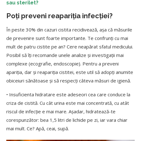
sau sterilet?
Poți preveni reapariția infecției?
În peste 30% din cazuri cistita recidivează, așa că măsurile
de prevenire sunt foarte importante. Te confrunți cu mai
mult de patru cistite pe an? Cere neapărat sfatul medicului.
Posibil să îți recomande unele analize și investigații mai
complexe (ecografie, endoscopie). Pentru a preveni
apariția, dar şi reapariția cistitei, este util să adopți anumite
obiceiuri sănătoase şi să respecți câteva măsuri de igienă.
• Insuficienta hidratare este adeseori cea care conduce la
criza de cistită. Cu cât urina este mai concentrată, cu atât
riscul de infecție e mai mare. Așadar, hidratează-te
corespunzător: bea 1,5 litri de lichide pe zi, iar vara chiar
mai mult. Ce? Apă, ceai, supă.