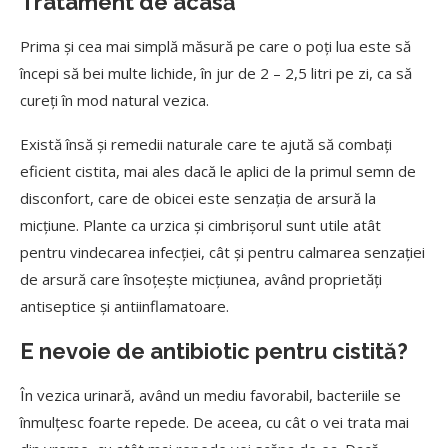
Tratament de acasă
Prima și cea mai simplă măsură pe care o poți lua este să
începi să bei multe lichide, în jur de 2 – 2,5 litri pe zi, ca să
cureți în mod natural vezica.
Există însă și remedii naturale care te ajută să combați
eficient cistita, mai ales dacă le aplici de la primul semn de
disconfort, care de obicei este senzația de arsură la
micțiune. Plante ca urzica și cimbrișorul sunt utile atât
pentru vindecarea infecției, cât și pentru calmarea senzației
de arsură care însoțește micțiunea, având proprietăți
antiseptice și antiinflamatoare.
E nevoie de antibiotic pentru cistită
?
În vezica urinară, având un mediu favorabil, bacteriile se
înmulțesc foarte repede. De aceea, cu cât o vei trata mai