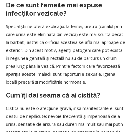
De ce sunt femeile mai expuse
infecțiilor vezicale?
Specialiștii ne oferă explicația: la femei, uretra (canalul prin
care urina este eliminată din vezică) este mai scurtă decât
la bărbați, astfel că orificiul acesteia se află mai aproape de
exterior. Din acest motiv, agenții patogeni care pot exista
în regiunea genitală și rectală nu au de parcurs un drum
prea lung până la vezică. Printre factorii care favorizează
apariția acestei maladii sunt raporturile sexuale, igiena
locală precară și modificările hormonale.
Cum îți dai seama că ai cistită?
Cistita nu este o afecțiune gravă, însă manifestările ei sunt
destul de neplăcute: nevoie frecventă și imperioasă de a
urina, senzație de arsură sau dureri mai mult sau mai puțin