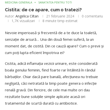
MEDICINA GENERALA
SANATATEA PENTRU TOTI
Cistita: de ce apare, cum o tratezi?
Autor:
Angelica Ciltan
21 februarie 2024
0 comentariu
1,7K
vizualizari
8 minute timp estimat
Nevoie imperioasă și frecventă de a te duce la toaletă,
senzație de arsură… Una din două femei suferă, la un
moment dat, de cistită. Din ce cauză apare? Cum o previi și
cum poți lupta eficient împotriva ei?
Cistita, adică inflamația vezicii urinare, este considerată
boala genului feminin, fiind foarte rar întâlnită în rândul
bărbaților. Chiar dacă pare banală, afecțiunea nu trebuie
neglijată, căci netratată la timp poate genera o infecție
renală gravă. Din fericire, de cele mai multe ori dau
rezultate bune soluțiile simple aplicate acasă ori
tratamentul de scurtă durată cu antibiotice.