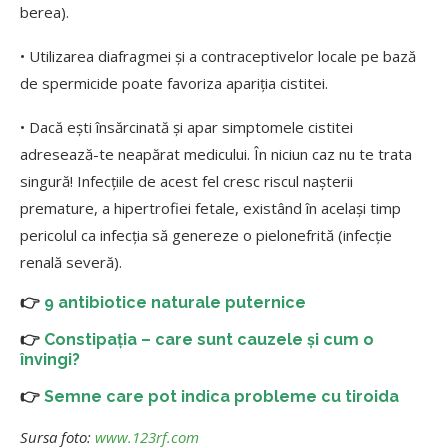
berea).
• Utilizarea diafragmei și a contraceptivelor locale pe bază
de spermicide poate favoriza apariția cistitei.
• Dacă ești însărcinată şi apar simptomele cistitei
adresează-te neapărat medicului. În niciun caz nu te trata
singură! Infecţiile de acest fel cresc riscul naşterii
premature, a hipertrofiei fetale, existând în acelaşi timp
pericolul ca infecţia să genereze o pielonefrită (infecţie
renală severă).
👉
9 antibiotice naturale puternice
👉
Constipația – care sunt cauzele și cum o
învingi?
👉
Semne care pot indica probleme cu tiroida
Sursa foto:
www.123rf.com