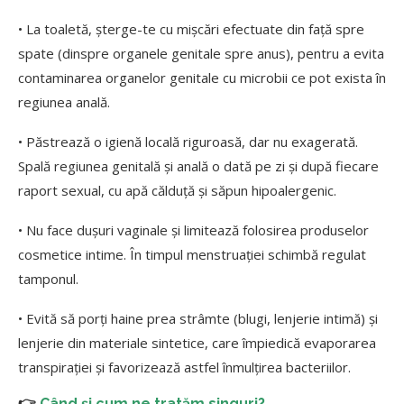
• La toaletă, șterge-te cu mișcări efectuate din față spre
spate (dinspre organele genitale spre anus), pentru a evita
contaminarea organelor genitale cu microbii ce pot exista în
regiunea anală.
• Păstrează o igienă locală riguroasă, dar nu exagerată.
Spală regiunea genitală și anală o dată pe zi şi după fiecare
raport sexual, cu apă călduță şi săpun hipoalergenic.
• Nu face dușuri vaginale și limitează folosirea produselor
cosmetice intime. În timpul menstruației schimbă regulat
tamponul.
• Evită să porți haine prea strâmte (blugi, lenjerie intimă) şi
lenjerie din materiale sintetice, care împiedică evaporarea
transpirației şi favorizează astfel înmulțirea bacteriilor.
👉
Când și cum ne tratăm singuri?