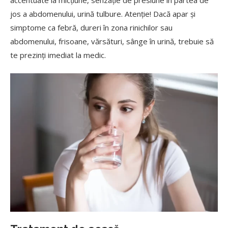
accentuate la micțiune, senzație de presiune în partea de
jos a abdomenului, urină tulbure. Atenție! Dacă apar și
simptome ca febră, dureri în zona rinichilor sau
abdomenului, frisoane, vărsături, sânge în urină, trebuie să
te prezinți imediat la medic.