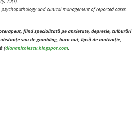
y, 79(1).
f the psychopathology and clinical management of reported cases.
oterapeut, fiind specializată pe anxietate, depresie, tulburări
ubstanțe sau de gambling, burn-out, lipsă de motivație,
lă
(
diananicolescu.blogspot.com
,