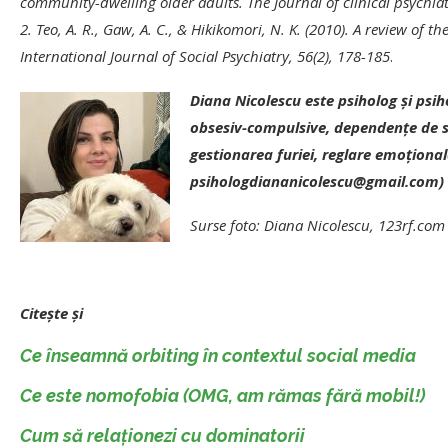
community-dwelling older adults. The Journal of clinical psychiatr
2. Teo, A. R., Gaw, A. C., & Hikikomori, N. K. (2010). A review o
International Journal of Social Psychiatry, 56(2), 178-185
.
Diana Nicolescu este psiholog și psih
obsesiv-compulsive, dependențe de s
gestionarea furiei, reglare emoționa
psihologdiananicolescu@gmail.com)
Surse foto: Diana Nicolescu, 123rf.com
Citește și
Ce înseamnă orbiting în contextul social media
Ce este nomofobia (OMG, am rămas fără mobil!)
Cum să relaționezi cu dominatorii