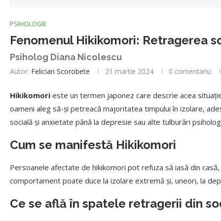
PSIHOLOGIE
Fenomenul Hikikomori: Retragerea s
Psiholog Diana Nicolescu
Autor:
Felician Scorobete
21 martie 2024
0 comentariu
Hikikomori
este un termen japonez care descrie acea situație î
oameni aleg să-și petreacă majoritatea timpului în izolare, ades
socială și anxietate până la depresie sau alte tulburări psiholog
Cum se manifestă Hikikomori
Persoanele afectate de hikikomori pot refuza să iasă din casă, să
comportament poate duce la izolare extremă și, uneori, la depe
Ce se află în spatele retragerii din so