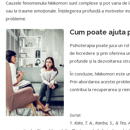
Cauzele fenomenului hikikomori sunt complexe și pot varia de la
sau la traume emoționale. Înțelegerea profundă a motivelor ind
probleme.
Cum poate ajuta p
Psihoterapia poate juca un rol v
de încredere și prin oferirea u
profunde și la dezvoltarea stra
În concluzie, hikikomori este 
Prin abordarea acestei proble
contribui la recuperarea și re
Surse:
1. Kato, T. A., Kanba, S., & Teo, 