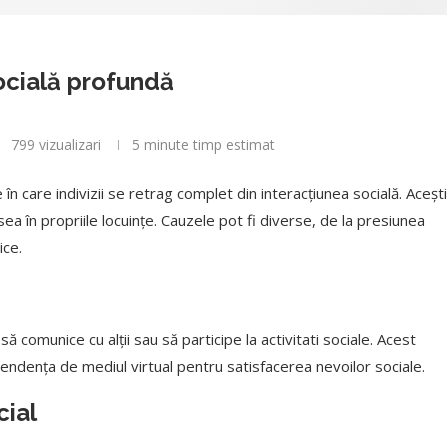
ocială profundă
799
vizualizari
5 minute timp estimat
n care indivizii se retrag complet din interacțiunea socială. Acești
ea în propriile locuințe. Cauzele pot fi diverse, de la presiunea
ice.
 comunice cu alții sau să participe la activitati sociale. Acest
ndența de mediul virtual pentru satisfacerea nevoilor sociale.
cial