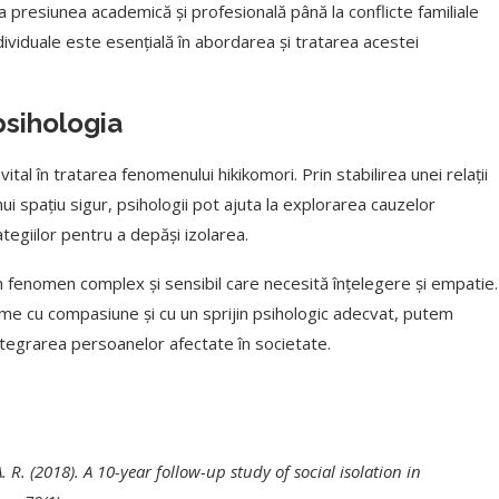
 presiunea academică și profesională până la conflicte familiale
ividuale este esențială în abordarea și tratarea acestei
sihologia
ital în tratarea fenomenului hikikomori. Prin stabilirea unei relații
nui spațiu sigur, psihologii pot ajuta la explorarea cauzelor
tegiilor pentru a depăși izolarea.
un fenomen complex și sensibil care necesită înțelegere și empatie.
me cu compasiune și cu un sprijin psihologic adecvat, putem
integrarea persoanelor afectate în societate.
A. R. (2018). A 10-year follow-up study of social isolation in