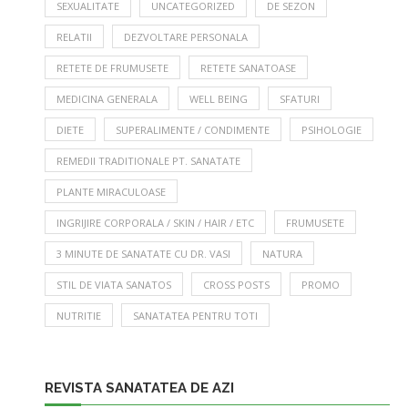
SEXUALITATE
UNCATEGORIZED
DE SEZON
RELATII
DEZVOLTARE PERSONALA
RETETE DE FRUMUSETE
RETETE SANATOASE
MEDICINA GENERALA
WELL BEING
SFATURI
DIETE
SUPERALIMENTE / CONDIMENTE
PSIHOLOGIE
REMEDII TRADITIONALE PT. SANATATE
PLANTE MIRACULOASE
INGRIJIRE CORPORALA / SKIN / HAIR / ETC
FRUMUSETE
3 MINUTE DE SANATATE CU DR. VASI
NATURA
STIL DE VIATA SANATOS
CROSS POSTS
PROMO
NUTRITIE
SANATATEA PENTRU TOTI
REVISTA SANATATEA DE AZI