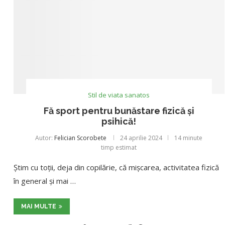
Stil de viata sanatos
Fă sport pentru bunăstare fizică și
psihică!
Autor:
Felician Scorobete
24 aprilie 2024
14 minute
timp estimat
Știm cu toții, deja din copilărie, că mișcarea, activitatea fizică
în general și mai …
MAI MULTE