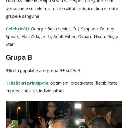
Lucrează bine în echipă și știu să respecte regulile. Sunt
persoanele cu cele mai multe calități artistice dintre toate
grupele sanguine.
Celebrități
:
George Bush senior, O. J. Simpson, Britney
Spears, Alan Alda, Jet Li, Adolf Hitler, Richard Nixon, Ringo
Starr
Grupa B
9% din populație are grupa B+ și 2% B-
Trăsături principale
:
optimism, creativitate, flexibilitate,
imprevizibilitate, individualism.