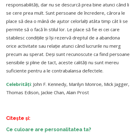
responsabilități, dar nu se descurcă prea bine atunci când li
se cere prea mult. Sunt persoane de încredere, cărora le
place să dea o mână de ajutor celorlalți atâta timp cât li se
permite să o facă în stilul lor. Le place să fie ei cei care
stabilesc condițiile și își rezervă dreptul de a abandona
orice activitate sau relație atunci când lucrurile nu merg
precum au sperat. Deși sunt recunoscute ca fiind persoane
sensibile și pline de tact, aceste calități nu sunt mereu
suficiente pentru a le contrabalansa defectele.
Celebrități
:
John F. Kennedy, Marilyn Monroe, Mick Jagger,
Thomas Edison, Jackie Chan, Alain Prost
Citește și:
Ce culoare are personalitatea ta?