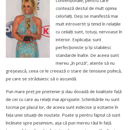
convenționale, pentru care
contează destul de mult opinia
celorlalți. Deși se manifestă mai
mult introvertit și timid în relațiile
cu ceilalți sunt, totuși, nervoase în
interior. Explicația: sunt
perfecționiste și își stabilesc
standarde înalte. De aceea sunt
mereu „în priză”, atente să nu
greșească, ceea ce le creează o stare de tensiune psihică,
pe care se străduiesc să o ascundă.
Pun mare preț pe prietenie și dau dovadă de loialitate față
de cei cu care au relații mai apropiate. Schimbările nu sunt
tocmai pe placul lor, de aceea sunt indecise și ezitante în
fața unei situații de noutate. Poate și pentru faptul că sunt
înclinate spre pesimism, așa că pun mereu răul în față.