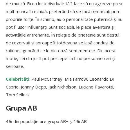
de muncă. Firea lor individualistă îi face să nu agreeze prea
mult munca în echipă, preferând să se facă remarcați prin
propriile forțe. În schimb, au o personalitate puternică și nu
pot fi ușor influențați. Sunt sociabili, le place aventura și
activitățile antrenante. În relațiile de prietenie sunt destul
de rezervați și aproape întotdeauna se lasă conduși de
rațiune, ignorând ce le dictează sentimentele. Din acest
motiv, cei din jur îi pot percepe ca fiind persoane reci și
serioase.
Celebrități
:
Paul McCartney, Mia Farrow, Leonardo Di
Caprio, Johnny Depp, Jack Nicholson, Luciano Pavarotti,
Tom Selleck
Grupa AB
4% din populație are grupa AB+ și 1% AB-