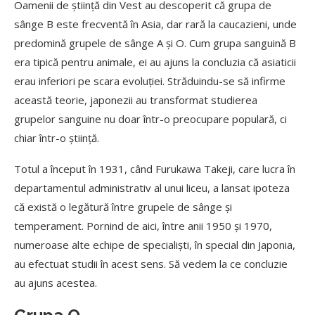
Oamenii de știință din Vest au descoperit că grupa de
sânge B este frecventă în Asia, dar rară la caucazieni, unde
predomină grupele de sânge A și O. Cum grupa sanguină B
era tipică pentru animale, ei au ajuns la concluzia că asiaticii
erau inferiori pe scara evoluției. Străduindu-se să infirme
această teorie, japonezii au transformat studierea
grupelor sanguine nu doar într-o preocupare populară, ci
chiar într-o știință.
Totul a început în 1931, când Furukawa Takeji, care lucra în
departamentul administrativ al unui liceu, a lansat ipoteza
că există o legătură între grupele de sânge și
temperament. Pornind de aici, între anii 1950 și 1970,
numeroase alte echipe de specialiști, în special din Japonia,
au efectuat studii în acest sens. Să vedem la ce concluzie
au ajuns acestea.