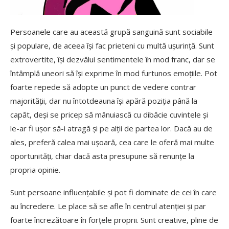
Persoanele care au această grupă sanguină sunt sociabile
și populare, de aceea își fac prieteni cu multă ușurință. Sunt
extrovertite, își dezvălui sentimentele în mod franc, dar se
întâmplă uneori să își exprime în mod furtunos emoțiile. Pot
foarte repede să adopte un punct de vedere contrar
majorității, dar nu întotdeauna își apără poziția până la
capăt, deși se pricep să mânuiască cu dibăcie cuvintele și
le-ar fi ușor să-i atragă și pe alții de partea lor. Dacă au de
ales, preferă calea mai ușoară, cea care le oferă mai multe
oportunități, chiar dacă asta presupune să renunțe la
propria opinie.
Sunt persoane influențabile și pot fi dominate de cei în care
au încredere. Le place să se afle în centrul atenției și par
foarte încrezătoare în forțele proprii. Sunt creative, pline de