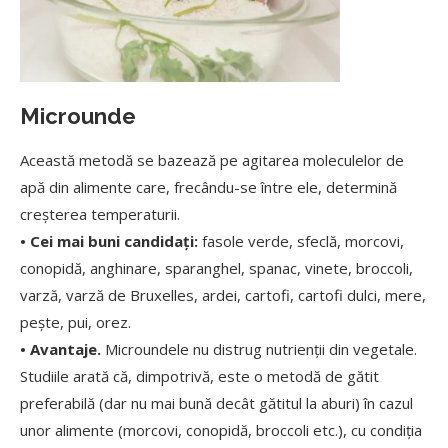
Microunde
Această metodă se bazează pe agitarea moleculelor de
apă din alimente care, frecându-se între ele, determină
creșterea temperaturii.
• Cei mai buni candidați:
fasole verde, sfeclă, morcovi,
conopidă, anghinare, sparanghel, spanac, vinete, broccoli,
varză, varză de Bruxelles, ardei, cartofi, cartofi dulci, mere,
pește, pui, orez.
• Avantaje.
Microundele nu distrug nutrienții din vegetale.
Studiile arată că, dimpotrivă, este o metodă de gătit
preferabilă (dar nu mai bună decât gătitul la aburi) în cazul
unor alimente (morcovi, conopidă, broccoli etc.), cu condiția