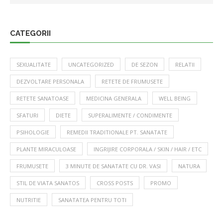
CATEGORII
SEXUALITATE
UNCATEGORIZED
DE SEZON
RELATII
DEZVOLTARE PERSONALA
RETETE DE FRUMUSETE
RETETE SANATOASE
MEDICINA GENERALA
WELL BEING
SFATURI
DIETE
SUPERALIMENTE / CONDIMENTE
PSIHOLOGIE
REMEDII TRADITIONALE PT. SANATATE
PLANTE MIRACULOASE
INGRIJIRE CORPORALA / SKIN / HAIR / ETC
FRUMUSETE
3 MINUTE DE SANATATE CU DR. VASI
NATURA
STIL DE VIATA SANATOS
CROSS POSTS
PROMO
NUTRITIE
SANATATEA PENTRU TOTI