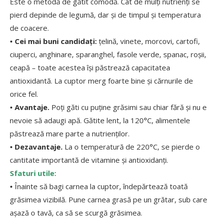
Este o metodă de gătit comodă. Cât de mulți nutrienți se
pierd depinde de legumă, dar și de timpul și temperatura
de coacere.
• Cei mai buni candidați:
țelină, vinete, morcovi, cartofi,
ciuperci, anghinare, sparanghel, fasole verde, spanac, roșii,
ceapă – toate acestea își păstrează capacitatea
antioxidantă. La cuptor merg foarte bine și cărnurile de
orice fel.
• Avantaje.
Poți găti cu puține grăsimi sau chiar fără și nu e
nevoie să adaugi apă. Gătite lent, la 120°C, alimentele
păstrează mare parte a nutrienților.
• Dezavantaje.
La o temperatură de 220°C, se pierde o
cantitate importantă de vitamine și antioxidanți.
Sfaturi utile:
•
Înainte să bagi carnea la cuptor, îndepărtează toată
grăsimea vizibilă. Pune carnea grasă pe un grătar, sub care
așază o tavă, ca să se scurgă grăsimea.