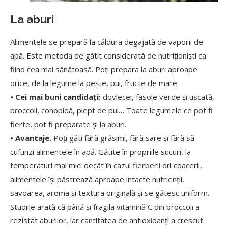
La aburi
Alimentele se prepară la căldura degajată de vaporii de
apă. Este metoda de gătit considerată de nutriționiști ca
fiind cea mai sănătoasă. Poți prepara la aburi aproape
orice, de la legume la pește, pui, fructe de mare.
• Cei mai buni candidați:
dovlecei, fasole verde și uscată,
broccoli, conopidă, piept de pui… Toate legumele ce pot fi
fierte, pot fi preparate și la aburi.
• Avantaje.
Poți găti fără grăsimi, fără sare și fără să
cufunzi alimentele în apă. Gătite în propriile sucuri, la
temperaturi mai mici decât în cazul fierberii ori coacerii,
alimentele își păstrează aproape intacte nutrienții,
savoarea, aroma și textura originală și se gătesc uniform.
Studiile arată că până și fragila vitamină C din broccoli a
rezistat aburilor, iar cantitatea de antioxidanți a crescut.