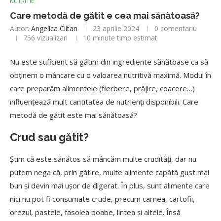
NUTRITIE
Care metodă de gătit e cea mai sănătoasă?
Autor:
Angelica Ciltan
23 aprilie 2024
0 comentariu
756
vizualizari
10 minute timp estimat
Nu este suficient să gătim din ingrediente sănătoase ca să
obținem o mâncare cu o valoarea nutritivă maximă. Modul în
care preparăm alimentele (fierbere, prăjire, coacere…)
influențează mult cantitatea de nutrienți disponibili. Care
metodă de gătit este mai sănătoasă?
Crud sau gătit?
Știm că este sănătos să mâncăm multe crudități, dar nu
putem nega că, prin gătire, multe alimente capătă gust mai
bun și devin mai ușor de digerat. În plus, sunt alimente care
nici nu pot fi consumate crude, precum carnea, cartofii,
orezul, pastele, fasolea boabe, lintea și altele. Însă