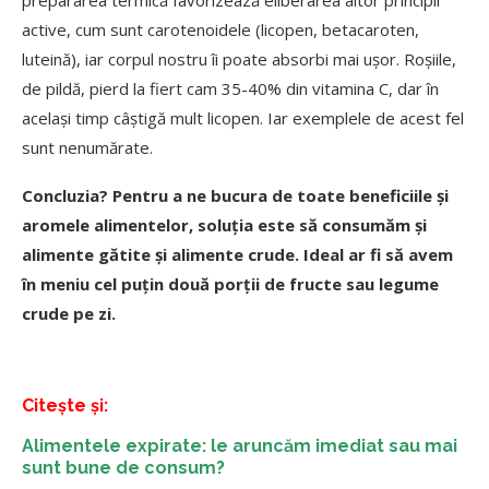
prepararea termică favorizează eliberarea altor principii
active, cum sunt carotenoidele (licopen, betacaroten,
luteină), iar corpul nostru îi poate absorbi mai ușor. Roșiile,
de pildă, pierd la fiert cam 35-40% din vitamina C, dar în
același timp câștigă mult licopen. Iar exemplele de acest fel
sunt nenumărate.
Concluzia? Pentru a ne bucura de toate beneficiile și
aromele alimentelor, soluția este să consumăm și
alimente gătite și alimente crude. Ideal ar fi să avem
în meniu cel puțin două porții de fructe sau legume
crude pe zi.
Citește și:
Alimentele expirate: le aruncăm imediat sau mai
sunt bune de consum?