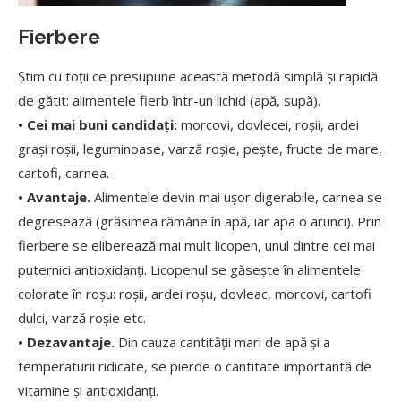
Fierbere
Știm cu toții ce presupune această metodă simplă și rapidă
de gătit: alimentele fierb într-un lichid (apă, supă).
• Cei mai buni candidați:
morcovi, dovlecei, roșii, ardei
grași roșii, leguminoase, varză roșie, pește, fructe de mare,
cartofi, carnea.
• Avantaje.
Alimentele devin mai ușor digerabile, carnea se
degresează (grăsimea rămâne în apă, iar apa o arunci). Prin
fierbere se eliberează mai mult licopen, unul dintre cei mai
puternici antioxidanți. Licopenul se găsește în alimentele
colorate în roșu: roșii, ardei roșu, dovleac, morcovi, cartofi
dulci, varză roșie etc.
• Dezavantaje.
Din cauza cantității mari de apă și a
temperaturii ridicate, se pierde o cantitate importantă de
vitamine și antioxidanți.