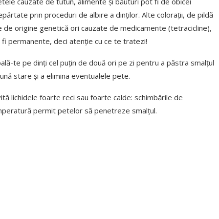
etele cauzate de tutun, alimente și băuturi pot fi de obicei
epărtate prin proceduri de albire a dinților. Alte colorații, de pildă
e de origine genetică ori cauzate de medicamente (tetracicline),
 fi permanente, deci atenție cu ce te tratezi!
pală-te pe dinți cel puțin de două ori pe zi pentru a păstra smalțul
bună stare și a elimina eventualele pete.
vită lichidele foarte reci sau foarte calde: schimbările de
peratură permit petelor să penetreze smalțul.