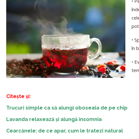
• P
înd
cel
pot
• S
în 
• E
tem
Citește și:
Trucuri simple ca să alungi oboseala de pe chip
Lavanda relaxează și alungă insomnia
Cearcănele: de ce apar, cum le tratezi natural