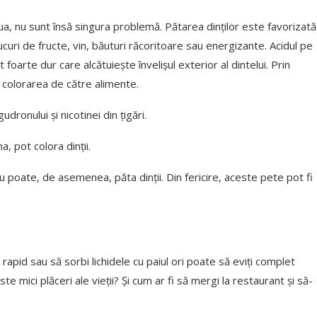
aua, nu sunt însă singura problemă. Pătarea dinților este favorizată
 sucuri de fructe, vin, băuturi răcoritoare sau energizante. Acidul pe
foarte dur care alcătuiește învelișul exterior al dintelui. Prin
a colorarea de către alimente.
dronului și nicotinei din țigări.
a, pot colora dinții.
iu poate, de asemenea, păta dinții. Din fericire, aceste pete pot fi
 rapid sau să sorbi lichidele cu paiul ori poate să eviți complet
e mici plăceri ale vieții? Și cum ar fi să mergi la restaurant și să-