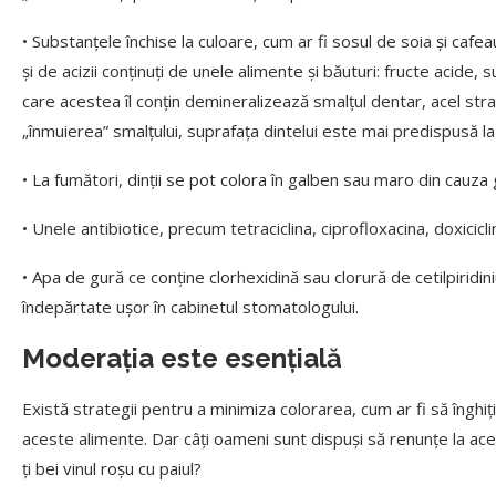
• Substanțele închise la culoare, cum ar fi sosul de soia și cafe
și de acizii conținuți de unele alimente și băuturi: fructe acide,
care acestea îl conțin demineralizează smalțul dentar, acel strat 
„înmuierea” smalțului, suprafața dintelui este mai predispusă l
• La fumători, dinții se pot colora în galben sau maro din cauza gu
• Unele antibiotice, precum tetraciclina, ciprofloxacina, doxiciclin
• Apa de gură ce conține clorhexidină sau clorură de cetilpiridin
îndepărtate ușor în cabinetul stomatologului.
Moderația este esențială
Există strategii pentru a minimiza colorarea, cum ar fi să înghiți
aceste alimente. Dar câți oameni sunt dispuși să renunțe la acest
ți bei vinul roșu cu paiul?