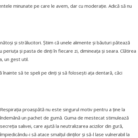
mentele minunate pe care le avem, dar cu moderație. Adică să nu
ătoși și strălucitori. Știim că unele alimente și băuturi pătează
 periuța și pasta de dinți în fiecare zi, dimineața și seara. Clătirea
 un gest util.
nainte să te speli pe dinți și să folosești ața dentară, căci
Respirația proaspătă nu este singurul motiv pentru a ține la
îndemână un pachet de gumă. Guma de mestecat stimulează
secreția salivei, care ajută la neutralizarea acizilor din gură,
împiedicându-i să atace smalțul dinților și să-l lase vulnerabil la