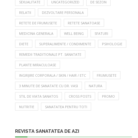
SEXUALITATE
UNCATEGORIZED
DE SEZON
RELATII
DEZVOLTARE PERSONALA
RETETE DE FRUMUSETE
RETETE SANATOASE
MEDICINA GENERALA
WELL BEING
SFATURI
DIETE
SUPERALIMENTE / CONDIMENTE
PSIHOLOGIE
REMEDII TRADITIONALE PT. SANATATE
PLANTE MIRACULOASE
INGRIJIRE CORPORALA / SKIN / HAIR / ETC
FRUMUSETE
3 MINUTE DE SANATATE CU DR. VASI
NATURA
STIL DE VIATA SANATOS
CROSS POSTS
PROMO
NUTRITIE
SANATATEA PENTRU TOTI
REVISTA SANATATEA DE AZI