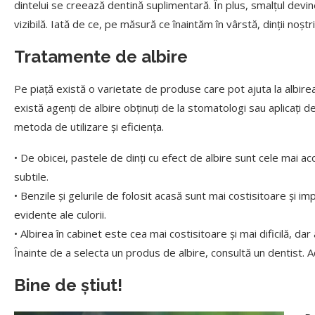
dintelui se creează dentină suplimentară. În plus, smalțul devin
vizibilă. Iată de ce, pe măsură ce înaintăm în vârstă, dinții noșt
Tratamente de albire
Pe piață există o varietate de produse care pot ajuta la albirea d
există agenți de albire obținuți de la stomatologi sau aplicați 
metoda de utilizare și eficiența.
• De obicei, pastele de dinți cu efect de albire sunt cele mai ac
subtile.
• Benzile și gelurile de folosit acasă sunt mai costisitoare și im
evidente ale culorii.
• Albirea în cabinet este cea mai costisitoare și mai dificilă, da
Înainte de a selecta un produs de albire, consultă un dentist. A
Bine de știut!