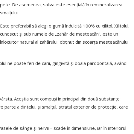
pete. De asemenea, saliva este esențială în remineralizarea
smalțului.
Este preferabil să alegi o gumă îndulcită 100% cu xilitol. Xilitolul,
cunoscut și sub numele de „zahăr de mesteacăn”, este un
înlocuitor natural al zahărului, obținut din scoarța mesteacănului
itolul ne poate feri de carii, gingivită și boala parodontală, având
 vârsta. Aceștia sunt compuși în principal din două substanțe:
arte a dintelui, și smalțul, stratul exterior de protecție, care
vasele de sânge și nervii – scade în dimensiune, iar în interiorul