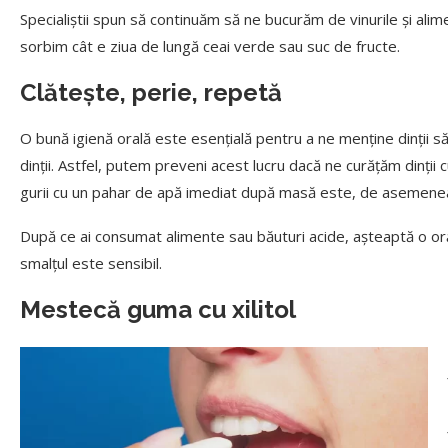
Specialiștii spun să continuăm să ne bucurăm de vinurile și ali
sorbim cât e ziua de lungă ceai verde sau suc de fructe.
Clătește, perie, repetă
O bună igienă orală este esențială pentru a ne menține dinții săn
dinții. Astfel, putem preveni acest lucru dacă ne curățăm dinții cu
gurii cu un pahar de apă imediat după masă este, de asemenea,
După ce ai consumat alimente sau băuturi acide, așteaptă o oră î
smalțul este sensibil.
Mestecă guma cu xilitol