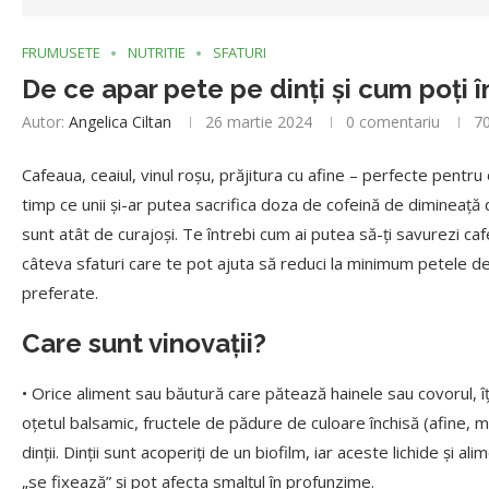
FRUMUSETE
NUTRITIE
SFATURI
De ce apar pete pe dinți și cum poți 
Autor:
Angelica Ciltan
26 martie 2024
0 comentariu
7
Cafeaua, ceaiul, vinul roșu, prăjitura cu afine – perfecte pentru 
timp ce unii și-ar putea sacrifica doza de cofeină de dimineață 
sunt atât de curajoși. Te întrebi cum ai putea să-ți savurezi caf
câteva sfaturi care te pot ajuta să reduci la minimum petele de
preferate.
Care sunt vinovații?
• Orice aliment sau băutură care pătează hainele sau covorul, îți 
oțetul balsamic, fructele de pădure de culoare închisă (afine, m
dinții. Dinții sunt acoperiți de un biofilm, iar aceste lichide și 
„se fixează” și pot afecta smalțul în profunzime.