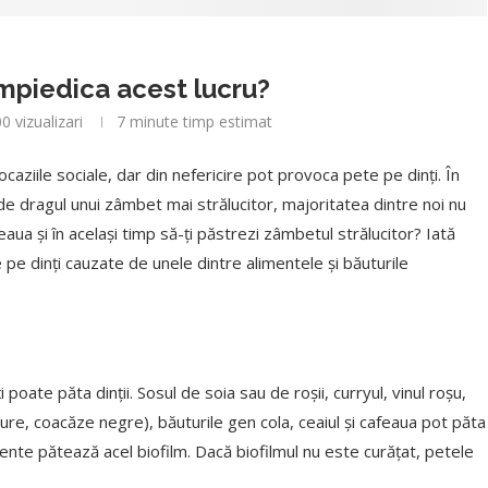
împiedica acest lucru?
00
vizualizari
7 minute timp estimat
ocaziile sociale, dar din nefericire pot provoca pete pe dinți. În
de dragul unui zâmbet mai strălucitor, majoritatea dintre noi nu
eaua și în același timp să-ți păstrezi zâmbetul strălucitor? Iată
 pe dinți cauzate de unele dintre alimentele și băuturile
poate păta dinții. Sosul de soia sau de roșii, curryul, vinul roșu,
ure, coacăze negre), băuturile gen cola, ceaiul și cafeaua pot păta
alimente pătează acel biofilm. Dacă biofilmul nu este curățat, petele