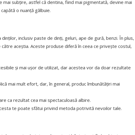
e mai subțire, astfel că dentina, fiind mai pigmentată, devine mai
ri capătă o nuanță gălbuie.
inților, inclusiv paste de dinți, geluri, ape de gură, benzi. În plus,
de către aceștia. Aceste produse diferă în ceea ce privește costul,
cesibile și mai ușor de utilizat, dar acestea vor da doar rezultate
plică mai mult efort, dar, în general, produc îmbunătățiri mai
r are ca rezultat cea mai spectaculoasă albire.
cesta te poate sfătui privind metoda potrivită nevoilor tale.